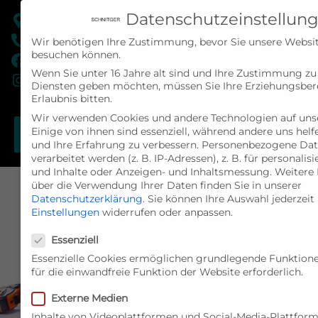
Datenschutzeinstellun
Dr.-Berns-Str. 4a-6 | 47441 Moers
02841-88142-0
Wir benötigen Ihre Zustimmung, bevor Sie unsere Websit
besuchen können.
Besuchen Sie uns auf Facebook
Wenn Sie unter 16 Jahre alt sind und Ihre Zustimmung zu 
Instagram
Diensten geben möchten, müssen Sie Ihre Erziehungsbe
Erlaubnis bitten.
Wir verwenden Cookies und andere Technologien auf unse
Einige von ihnen sind essenziell, während andere uns helf
und Ihre Erfahrung zu verbessern.
Personenbezogene Dat
verarbeitet werden (z. B. IP-Adressen), z. B. für personalis
und Inhalte oder Anzeigen- und Inhaltsmessung.
Weitere 
über die Verwendung Ihrer Daten finden Sie in unserer
Datenschutzerklärung
.
Sie können Ihre Auswahl jederzeit
Einstellungen
widerrufen oder anpassen.
Datenschutzeinstellungen
Essenziell
Essenzielle Cookies ermöglichen grundlegende Funktione
für die einwandfreie Funktion der Website erforderlich.
Externe Medien
Inhalte von Videoplattformen und Social-Media-Plattfor