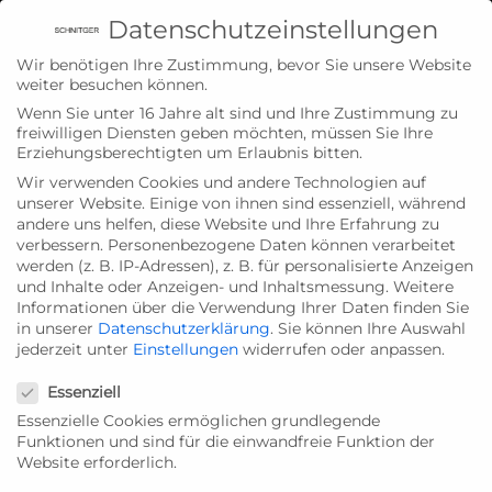
Datenschutzeinstellungen
Dr.-Berns-Str. 4a-6 | 47441 Moers
02841-88142-0
Wir benötigen Ihre Zustimmung, bevor Sie unsere Website
weiter besuchen können.
Besuchen Sie uns auf Facebook
Wenn Sie unter 16 Jahre alt sind und Ihre Zustimmung zu
Instagram
freiwilligen Diensten geben möchten, müssen Sie Ihre
Erziehungsberechtigten um Erlaubnis bitten.
Wir verwenden Cookies und andere Technologien auf
unserer Website. Einige von ihnen sind essenziell, während
andere uns helfen, diese Website und Ihre Erfahrung zu
verbessern.
Personenbezogene Daten können verarbeitet
werden (z. B. IP-Adressen), z. B. für personalisierte Anzeigen
und Inhalte oder Anzeigen- und Inhaltsmessung.
Weitere
Informationen über die Verwendung Ihrer Daten finden Sie
in unserer
Datenschutzerklärung
.
Sie können Ihre Auswahl
GmbH
jederzeit unter
Einstellungen
widerrufen oder anpassen.
Datenschutzeinstellungen
Essenziell
Essenzielle Cookies ermöglichen grundlegende
Kunststoff-Fenster
Funktionen und sind für die einwandfreie Funktion der
Website erforderlich.